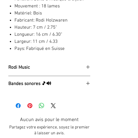
Mouvement :
18 lames
Matériel:
Bois
Fabricant:
Rodi Holzwaren
Hauteur:
7 cm / 2.75"
Longueur:
16 cm / 6.30"
Largeur:
11 cm / 4.33
Pays:
Fabriqué en Suisse
Rodi Music
La société Rodi Wood Products a été
Bandes sonores 🎵🔊
fondée en 1972 par Guido Rodi. Après
l'achat d'une petite boutique de
⏯
4 - Seasons (Spring) A. Vivaldi
menuisiers traditionnels à Brienz, il
⏯
After Rain Sunshine, A. Beul
élargit constamment la gamme de
⏯
All I Ask Of You, A.L. Webber
produits en bois, d'articles de souvenirs
⏯
Anniversary Waltz, D. Franklin
Aucun avis pour le moment
et de cadeaux. Aujourd'hui, Rodi Wood
⏯
Ave Maria, F. Schubert
Products propose l'une des plus grandes
Partagez votre expérience, soyez le premier
⏯
Blaue Donau, J. Strauss
offres dans le domaine des boîtes à
à laisser un avis.
⏯
Canon, J. Pachelbel