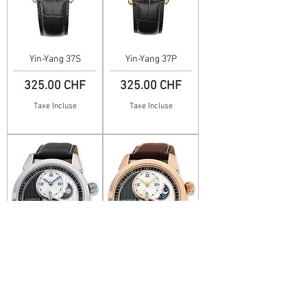
Yin-Yang 37S
Yin-Yang 37P
Prix
Prix
325.00 CHF
325.00 CHF
Taxe Incluse
Taxe Incluse
Yin-Yang 44S
Yin-Yang 44P