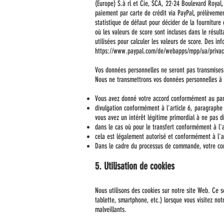
(Europe) S.à rl et Cie, SCA, 22-24 Boulevard Royal,
paiement par carte de crédit via PayPal, prélèvemen
statistique de défaut pour décider de la fourniture
où les valeurs de score sont incluses dans le résu
utilisées pour calculer les valeurs de score. Des i
https://www.paypal.com/de/webapps/mpp/ua/privacy
Vos données personnelles ne seront pas transmises 
Nous ne transmettrons vos données personnelles à d
Vous avez donné votre accord conformément au par
divulgation conformément à l'article 6, paragraphe 1
vous avez un intérêt légitime primordial à ne pas d
dans le cas où pour le transfert conformément à l'a
cela est légalement autorisé et conformément à l'art
Dans le cadre du processus de commande, votre con
5. Utilisation de cookies
Nous utilisons des cookies sur notre site Web. Ce s
tablette, smartphone, etc.) lorsque vous visitez not
malveillants.