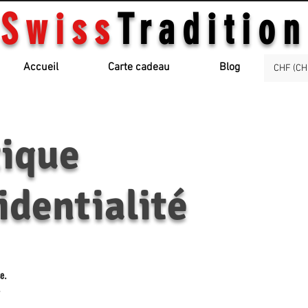
Swiss
Tradition
Accueil
Carte cadeau
Blog
CHF (CH
litique
identialité
se.
.