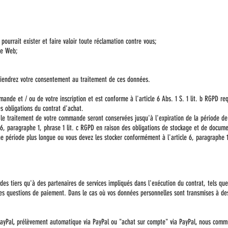
 pourrait exister et faire valoir toute réclamation contre vous;
te Web;
iendrez votre consentement au traitement de ces données.
ande et / ou de votre inscription et est conforme à l'article 6 Abs. 1 S. 1 lit. b RGPD r
 obligations du contrat d'achat.
le traitement de votre commande seront conservées jusqu'à l'expiration de la période de 
6, paragraphe 1, phrase 1 lit. c RGPD en raison des obligations de stockage et de docume
e période plus longue ou vous devez les stocker conformément à l'article 6, paragraphe 1
s tiers qu'à des partenaires de services impliqués dans l'exécution du contrat, tels que
 des questions de paiement. Dans le cas où vos données personnelles sont transmises à de
a PayPal, prélèvement automatique via PayPal ou "achat sur compte" via PayPal, nous com