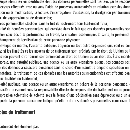
que identifiée ou identifiable dont les données personnelles sont traitées par le respon
cessus effectués avec ou sans l'aide de processus automatisés en relation avec des donnée
tion ou la modification, la lecture, l'interrogation, l'utilisation, la divulgation par transm
on, de suppression ou de destruction;
s personnelles stockées dans le but de restreindre leur traitement futur;
isé de données personnelles, qui consiste dans le fait que ces données personnelles sont
ier ceux liés à la performance au travail, la situation économique, la santé, le personnel 
e changement de localisation de cette personne physique;
ysique ou morale, l'autorité publique, l'agence ou tout autre organisme qui, seul ou con
si les finalités et les moyens de ce traitement sont précisés par le droit de l'Union ou
gnation peuvent être fournis conformément au droit de l'Union ou au droit des États memb
rale, une autorité publique, une agence ou un autre organisme auquel des données person
oir des données à caractère personnel dans le cadre d'un mandat d'enquête spécifique en v
taires; le traitement de ces données par les autorités susmentionnées est effectué co
x finalités du traitement;
rité publique, une agence ou un autre organisme, en dehors de la personne concernée, d
aractère personnel sous la responsabilité directe du responsable du traitement ou du proc
pression volontaire de volonté sous la forme d'une déclaration sans équivoque ou d'un au
uelle la personne concernée indique qu'elle traite les données personnelles concernant i
les du traitement
traitement des données par: