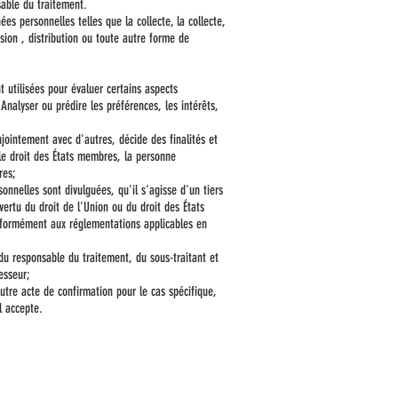
sable du traitement.
s personnelles telles que la collecte, la collecte,
ission , distribution ou toute autre forme de
 utilisées pour évaluer certains aspects
Analyser ou prédire les préférences, les intérêts,
jointement avec d'autres, décide des finalités et
 le droit des États membres, la personne
res;
nelles sont divulguées, qu'il s'agisse d'un tiers
ertu du droit de l'Union ou du droit des États
nformément aux réglementations applicables en
u responsable du traitement, du sous-traitant et
esseur;
tre acte de confirmation pour le cas spécifique,
l accepte.