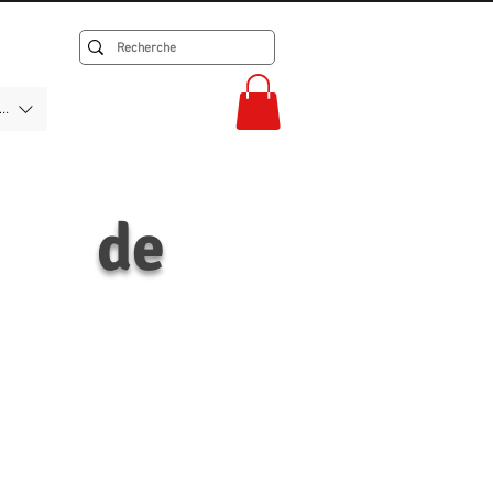
F)
 de