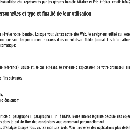
stradition.ch), représentés par les gérants Danièle Affolter et Eric Affolter, email:
info@
sonnelles et type et finalité de leur utilisation
s révéler votre identité. Lorsque vous visitez notre site Web, le navigateur utilisé sur v
mations sont temporairement stockées dans un soi-disant fichier journal. Les information
automatique:
de référence), utilisé et, le cas échéant, le système d'exploitation de votre ordinateur ai
 fins suivantes:
eb,
tème également
rticle 6, paragraphe 1, paragraphe 1, lit. f RGPD. Notre intérêt légitime découle des obj
es dans le but de tirer des conclusions vous concernant personnellement.
s d'analyse lorsque vous visitez mon site Web. Vous trouverez des explications plus détail