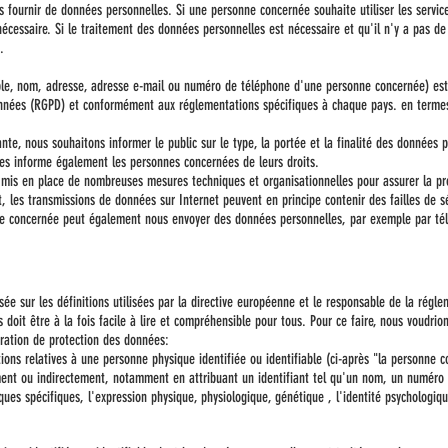
ns fournir de données personnelles. Si une personne concernée souhaite utiliser les service
écessaire. Si le traitement des données personnelles est nécessaire et qu'il n'y a pas d
.
ple, nom, adresse, adresse e-mail ou numéro de téléphone d'une personne concernée) es
onnées (RGPD) et conformément aux réglementations spécifiques à chaque pays. en terme
te, nous souhaitons informer le public sur le type, la portée et la finalité des données p
ées informe également les personnes concernées de leurs droits.
 mis en place de nombreuses mesures techniques et organisationnelles pour assurer la pr
t, les transmissions de données sur Internet peuvent en principe contenir des failles de 
ne concernée peut également nous envoyer des données personnelles, par exemple par té
ée sur les définitions utilisées par la directive européenne et le responsable de la régle
oit être à la fois facile à lire et compréhensible pour tous. Pour ce faire, nous voudrion
laration de protection des données:
ons relatives à une personne physique identifiée ou identifiable (ci-après "la personne 
ment ou indirectement, notamment en attribuant un identifiant tel qu'un nom, un numéro d
iques spécifiques, l'expression physique, physiologique, génétique , l'identité psychologiq