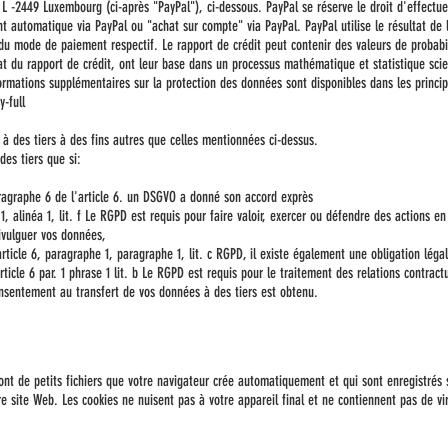
 L -2449 Luxembourg (ci-après "PayPal"), ci-dessous. PayPal se réserve le droit d'effectue
t automatique via PayPal ou "achat sur compte" via PayPal. PayPal utilise le résultat de la
 du mode de paiement respectif. Le rapport de crédit peut contenir des valeurs de probabi
ltat du rapport de crédit, ont leur base dans un processus mathématique et statistique sc
nformations supplémentaires sur la protection des données sont disponibles dans les princ
-full
à des tiers à des fins autres que celles mentionnées ci-dessus.
es tiers que si:
agraphe 6 de l'article 6. un DSGVO a donné son accord exprès
, alinéa 1, lit. f Le RGPD est requis pour faire valoir, exercer ou défendre des actions en
ivulguer vos données,
rticle 6, paragraphe 1, paragraphe 1, lit. c RGPD, il existe également une obligation léga
icle 6 par. 1 phrase 1 lit. b Le RGPD est requis pour le traitement des relations contract
sentement au transfert de vos données à des tiers est obtenu.
ont de petits fichiers que votre navigateur crée automatiquement et qui sont enregistrés s
re site Web. Les cookies ne nuisent pas à votre appareil final et ne contiennent pas de vir