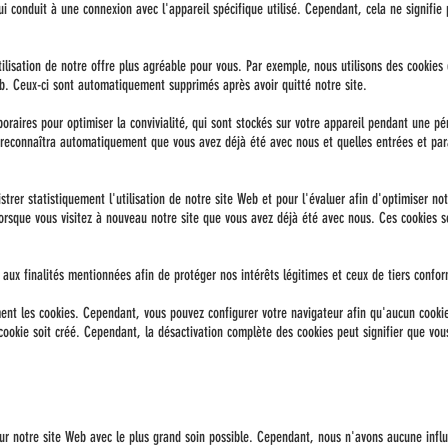
qui conduit à une connexion avec l'appareil spécifique utilisé. Cependant, cela ne signi
utilisation de notre offre plus agréable pour vous. Par exemple, nous utilisons des cookie
eb. Ceux-ci sont automatiquement supprimés après avoir quitté notre site.
oraires pour optimiser la convivialité, qui sont stockés sur votre appareil pendant une pé
il reconnaîtra automatiquement que vous avez déjà été avec nous et quelles entrées et pa
strer statistiquement l'utilisation de notre site Web et pour l'évaluer afin d'optimiser not
rsque vous visitez à nouveau notre site que vous avez déjà été avec nous. Ces cookies
 aux finalités mentionnées afin de protéger nos intérêts légitimes et ceux de tiers confor
nt les cookies. Cependant, vous pouvez configurer votre navigateur afin qu'aucun cookie
okie soit créé. Cependant, la désactivation complète des cookies peut signifier que vous
sur notre site Web avec le plus grand soin possible. Cependant, nous n'avons aucune influ