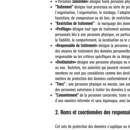
«
Personne
concernée»
désigne toute personne physi
"Traitement"
désigne tout processus ou série de pro
l'organisation, l'organisation, le stockage, l'adapta
fourniture, de comparaison ou de lien, de restricti
"Restriction de traitement"
: le marquage des donnée
«Profilage»
désigne tout type de traitement automat
personnels liés à une personne physique, en particul
la fiabilité, le comportement, la localisation ou l
«Responsable du traitement»
désigne la personne ph
des moyens de traitement des données personnelles; 
responsable ou les critères spécifiques de sa dési
«Destinataire»
désigne une personne physique ou mo
ou non. Toutefois, les autorités qui peuvent recev
membres ne sont pas considérées comme des destina
matière de protection des données conformément au
"Tiers"
: une personne physique ou morale, une auto
des personnes autorisées à traiter les données à c
"Consentement"
de la personne concernée, toute ex
d'une manière informée et sans équivoque, avec laq
2. Noms et coordonnées des responsab
Cet avis de protection des données s'applique au 