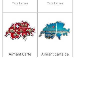
Taxe Incluse
Taxe Incluse
Aimant Carte
Aimant carte de
Suisse - Rouge /
Genève / Suisse
Doré
Prix
5.00 CHF
Prix
7.00 CHF
Taxe Incluse
Taxe Incluse