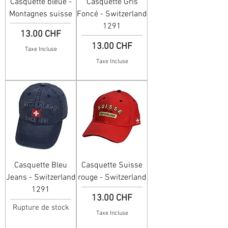
Casquette bleue -
Casquette Gris
Montagnes suisse
Foncé - Switzerland
1291
Prix
13.00 CHF
Prix
13.00 CHF
Taxe Incluse
Taxe Incluse
Casquette Bleu
Casquette Suisse
Jeans - Switzerland
rouge - Switzerland
1291
Prix
13.00 CHF
Rupture de stock
Taxe Incluse