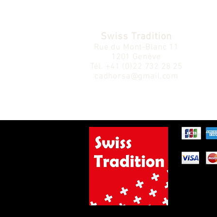
Swiss Tradition
Rue du Mont-Blanc 11
1201 Genève
Tél.
+41 (0)22 732 28 25
cadhorsa@gmail.com