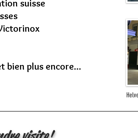
tion suisse
isses
Victorinox
t bien plus encore...
Helve
dre visite!