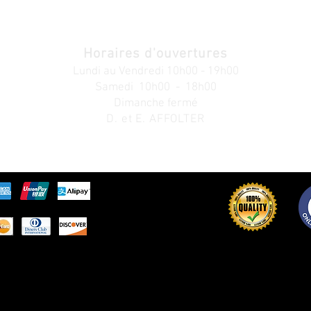
Horaires d'ouvertures
Lundi au V
endredi
10h00 - 19h00
Samedi 10h00 - 18h00
Dimanche fermé
D. et E. AFFOLTER