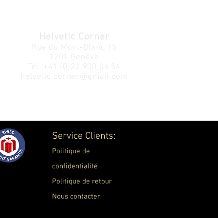
Helvetic Corner
Rue du Mont-Blanc 15
1201 Genève
Tél.
+41 (0)22 900 06 54
helvetic.corner@gmail.com
Service Clients:
Politique de
confidentialité
Politique de retour
Nous contacter