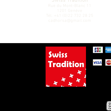
Swiss Tradition
Rue du Mont-Blanc 11
1201 Genève
Tél.
+41 (0)22 732 28 25
cadhorsa@gmail.com