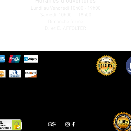
Horaires d'ouvertures
Lundi au V
endredi
10h00 - 19h00
Samedi 10h00 - 18h00
Dimanche fermé
D. et E. AFFOLTER