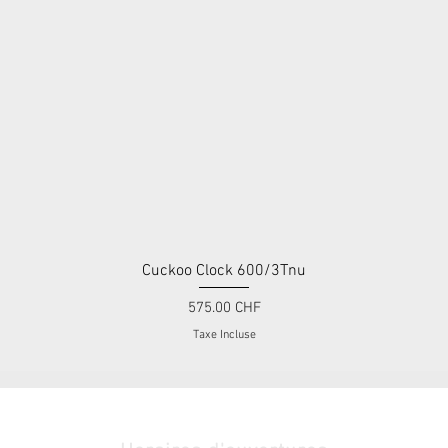
Cuckoo Clock 600/3Tnu
Aperçu rapide
Prix
575.00 CHF
Taxe Incluse