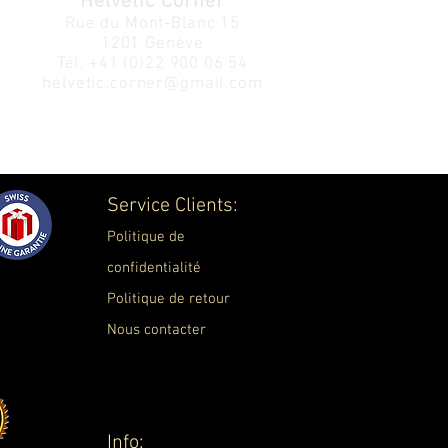
Helvetic Corner
Rue du Mont-Blanc 15
1201 Genève
Tél.
+41 (0)22 900 06 54
helvetic.corner@gmail.com
Service Clients:
Politique de
confidentialité
Politique de retour
Nous contacter
Info: