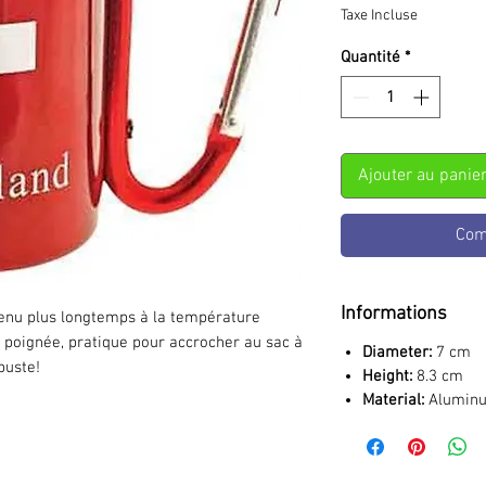
Taxe Incluse
Quantité
*
Ajouter au panie
Com
Informations
enu plus longtemps à la température
poignée, pratique pour accrocher au sac à
Diameter:
7 cm
buste!
Height:
8.3 cm
Material:
Alumin