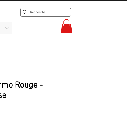
F)
rmo Rouge -
se
x