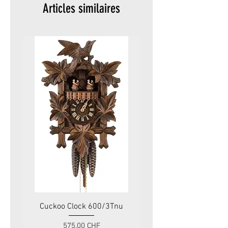
Articles similaires
Cuckoo Clock 600/3Tnu
Cuckoo Clock 479
Prix
575.00 CHF