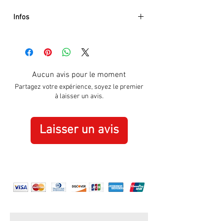
Infos
- Diameter: 43mm
- Movement: automatic
- Case: Steel
- Strap: Leather
Aucun avis pour le moment
- Design: Skeleton
Partagez votre expérience, soyez le premier
- Rubis: 24
à laisser un avis.
- Glass: Mineral
- Roman numerals
- Power Reserve: 36 hours
Laisser un avis
- Antishock Sytem: Yes
- Waterproof: 3 ATM
- 2 Years international Warranty