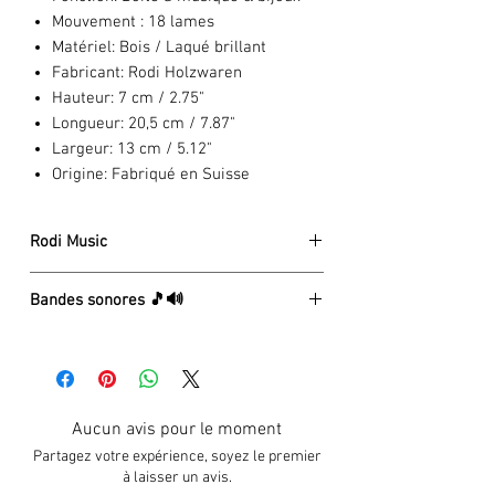
Mouvement :
18 lames
Matériel:
Bois / Laqué brillant
Fabricant:
Rodi Holzwaren
Hauteur:
7 cm / 2.75"
Longueur:
20,5 cm / 7.87"
Largeur:
13 cm / 5.12"
Origine:
Fabriqué en Suisse
Rodi Music
La société Rodi Wood Products a été
Bandes sonores 🎵🔊
fondée en 1972 par Guido Rodi. Après
l'achat d'une petite boutique de
⏯
4 - Seasons (Spring) A. Vivaldi
menuisiers traditionnels à Brienz, il
⏯
After Rain Sunshine, A. Beul
élargit constamment la gamme de
⏯
All I Ask Of You, A.L. Webber
produits en bois, d'articles de souvenirs
⏯
Anniversary Waltz, D. Franklin
Aucun avis pour le moment
et de cadeaux. Aujourd'hui, Rodi Wood
⏯
Ave Maria, F. Schubert
Products propose l'une des plus grandes
Partagez votre expérience, soyez le premier
⏯
Blaue Donau, J. Strauss
offres dans le domaine des boîtes à
à laisser un avis.
⏯
Canon, J. Pachelbel