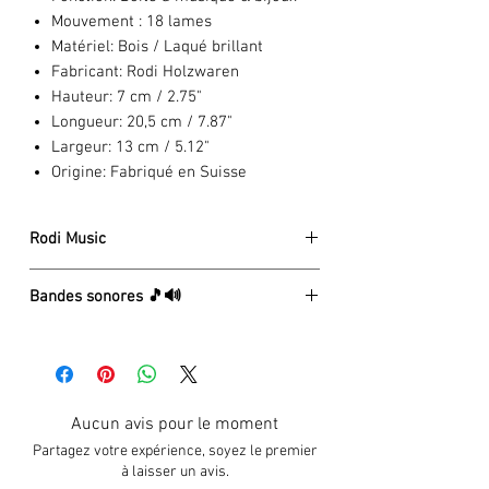
Mouvement :
18 lames
Matériel:
Bois / Laqué brillant
Fabricant:
Rodi Holzwaren
Hauteur:
7 cm / 2.75"
Longueur:
20,5 cm / 7.87"
Largeur:
13 cm / 5.12"
Origine:
Fabriqué en Suisse
Rodi Music
La société Rodi Wood Products a été
Bandes sonores 🎵🔊
fondée en 1972 par Guido Rodi. Après
l'achat d'une petite boutique de
⏯
4 - Seasons (Spring) A. Vivaldi
menuisiers traditionnels à Brienz, il
⏯
After Rain Sunshine, A. Beul
élargit constamment la gamme de
⏯
All I Ask Of You, A.L. Webber
produits en bois, d'articles de souvenirs
⏯
Anniversary Waltz, D. Franklin
Aucun avis pour le moment
et de cadeaux. Aujourd'hui, Rodi Wood
⏯
Ave Maria, F. Schubert
Products propose l'une des plus grandes
Partagez votre expérience, soyez le premier
⏯
Blaue Donau, J. Strauss
offres dans le domaine des boîtes à
à laisser un avis.
⏯
Canon, J. Pachelbel