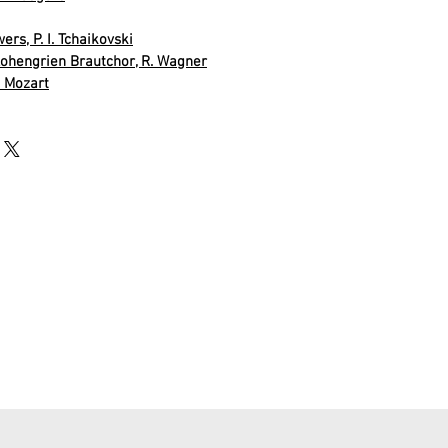
ers, P. I. Tchaikovski
ohengrien Brautchor, R. Wagner
. Mozart