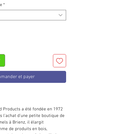
ie
*
r
mander et payer
d Products a été fondée en 1972
s l'achat d'une petite boutique de
els à Brienz, il élargit
me de produits en bois,