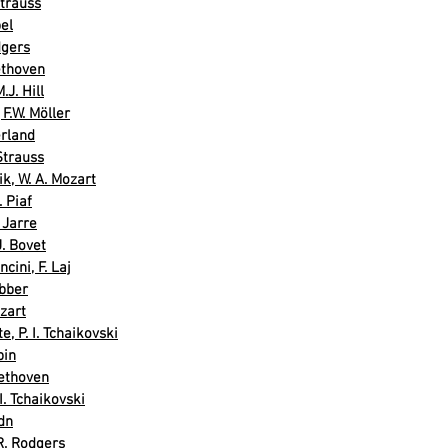
Strauss
el
dgers
eethoven
.J. Hill
F.W. Möller
erland
Strauss
k, W. A. Mozart
. Piaf
 Jarre
J. Bovet
cini, F. Laj
bber
zart
, P. I. Tchaikovski
pin
ethoven
. Tchaikovski
dn
R. Rodgers