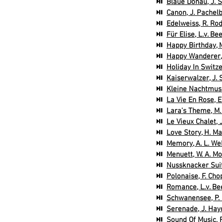
⏯
Blaue Donau, J. 
⏯
Canon, J. Pachelb
⏯
Edelweiss, R. Ro
⏯
Für Elise, L.v. B
⏯
Happy Birthday, M
⏯
Happy Wanderer, 
⏯
Holiday In Switz
⏯
Kaiserwalzer, J. 
⏯
Kleine Nachtmusi
⏯
La Vie En Rose, E
⏯
Lara's Theme, M.
⏯
Le Vieux Chalet, 
⏯
Love Story, H. Man
⏯
Memory, A. L. We
⏯
Menuett, W. A. Mo
⏯
Nussknacker Suite
⏯
Polonaise, F. Cho
⏯
Romance, L.v. Be
⏯
Schwanensee, P. I
⏯
Serenade, J. Hay
⏯
Sound Of Music, 