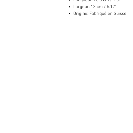
Longueur:
20,5 cm / 7.87"
Largeur:
13 cm / 5.12"
Origine:
Fabriqué en Suisse