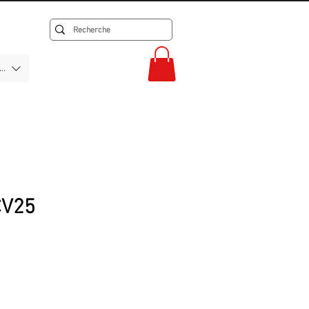
F)
CV25
rix