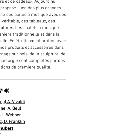
irs et de cadeaux. Aujourd'hui,
propose l'une des plus grandes
ine des boîtes à musique avec des
 véritable, des tableaux, des
lptures. Les chalets à musique
nière traditionnelle et dans la
elle. En étroite collaboration avec
 nos produits et accessoires dans
nage sur bois, de la sculpture, de
 plasturgie sont complétés par des
itions de première qualité.
🎵🔊
ng) A. Vivaldi
ne, A. Beul
 A.L. Webber
, D. Franklin
chubert