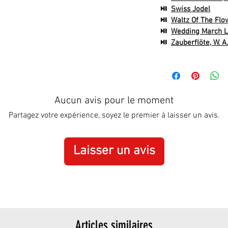
⏯
Swiss Jodel
⏯
Waltz Of The Flow
⏯
Wedding March L
⏯
Zauberflöte, W. A
Aucun avis pour le moment
Partagez votre expérience, soyez le premier à laisser un avis.
Laisser un avis
Articles similaires