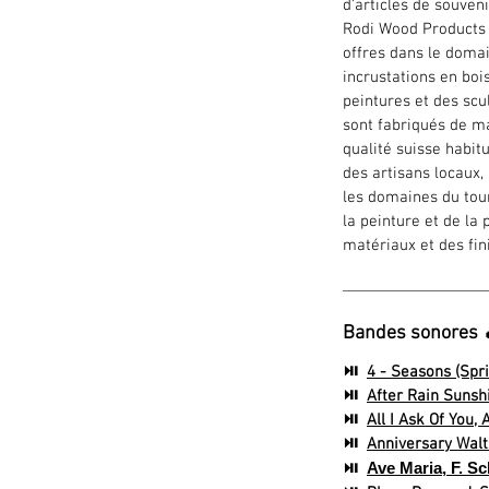
d'articles de souven
Rodi Wood Products 
offres dans le doma
incrustations en bois
peintures et des scu
sont fabriqués de ma
qualité suisse habitu
des artisans locaux,
les domaines du tour
la peinture et de la
matériaux et des fin
Bandes sonores 
⏯
4 - Seasons (Spri
⏯
After Rain Sunshi
⏯
All I Ask Of You,
⏯
Anniversary Waltz
⏯
Ave Maria, F. S