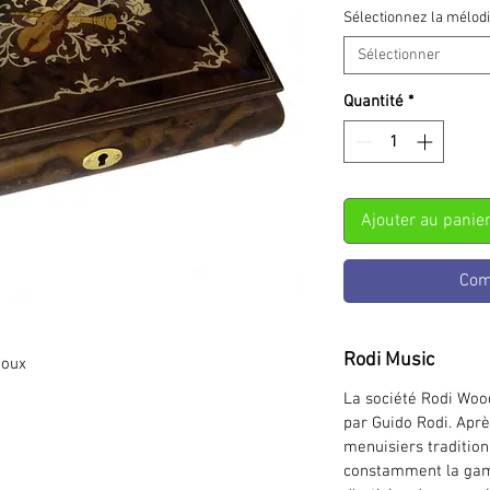
Sélectionnez la mélod
Sélectionner
Quantité
*
Ajouter au panie
Com
Rodi Music
joux
La société Rodi Woo
par Guido Rodi. Aprè
menuisiers traditionn
constamment la gam