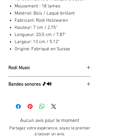
Mouvement :
18 lames
Matériel:
Bois / Laqué brillant
Fabricant:
Rodi Holzwaren
Hauteur:
7 cm / 2.75"
Longueur:
20,5 cm / 7.87"
Largeur:
13 cm / 5.12"
Origine:
Fabriqué en Suisse
Rodi Music
La société Rodi Wood Products a été
Bandes sonores 🎵🔊
fondée en 1972 par Guido Rodi. Après
l'achat d'une petite boutique de
⏯
4 - Seasons (Spring) A. Vivaldi
menuisiers traditionnels à Brienz, il
⏯
After Rain Sunshine, A. Beul
élargit constamment la gamme de
⏯
All I Ask Of You, A.L. Webber
produits en bois, d'articles de souvenirs
⏯
Anniversary Waltz, D. Franklin
Aucun avis pour le moment
et de cadeaux. Aujourd'hui, Rodi Wood
⏯
Ave Maria, F. Schubert
Products propose l'une des plus grandes
Partagez votre expérience, soyez le premier
⏯
Blaue Donau, J. Strauss
offres dans le domaine des boîtes à
à laisser un avis.
⏯
Canon, J. Pachelbel