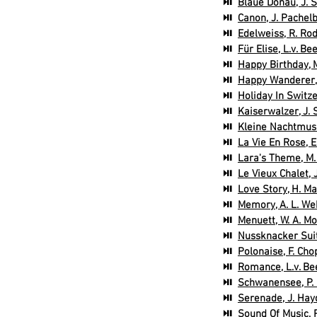
⏯
Blaue Donau, J. 
⏯
Canon, J. Pachelb
⏯
Edelweiss, R. Ro
⏯
Für Elise, L.v. B
⏯
Happy Birthday, M
⏯
Happy Wanderer, 
⏯
Holiday In Switz
⏯
Kaiserwalzer, J. 
⏯
Kleine Nachtmusi
⏯
La Vie En Rose, E
⏯
Lara's Theme, M.
⏯
Le Vieux Chalet, 
⏯
Love Story, H. Man
⏯
Memory, A. L. We
⏯
Menuett, W. A. Mo
⏯
Nussknacker Suite
⏯
Polonaise, F. Cho
⏯
Romance, L.v. Be
⏯
Schwanensee, P. I
⏯
Serenade, J. Hay
⏯
Sound Of Music, 