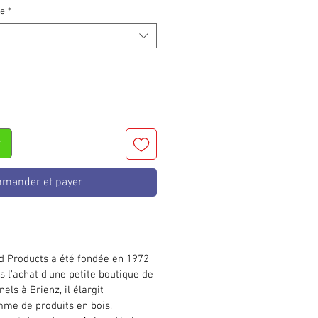
ie
*
r
mander et payer
d Products a été fondée en 1972
s l'achat d'une petite boutique de
els à Brienz, il élargit
me de produits en bois,