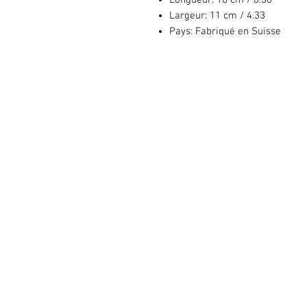
Longueur:
16 cm / 6.30"
Largeur:
11 cm / 4.33
Pays:
Fabriqué en Suisse