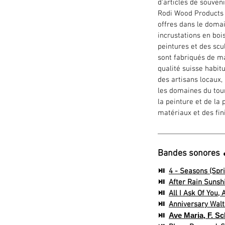
d'articles de souven
Rodi Wood Products 
offres dans le doma
incrustations en bois
peintures et des scu
sont fabriqués de ma
qualité suisse habitu
des artisans locaux,
les domaines du tour
la peinture et de la
matériaux et des fin
Bandes sonores 
⏯
4 - Seasons (Spri
⏯
After Rain Sunshi
⏯
All I Ask Of You,
⏯
Anniversary Waltz
⏯
Ave Maria, F. S