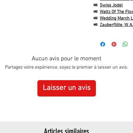
⏯
Swiss Jodel
⏯
Waltz Of The Flow
⏯
Wedding March L
⏯
Zauberflöte, W. A
Aucun avis pour le moment
Partagez votre expérience, soyez le premier à laisser un avis.
Laisser un avis
Articles similaires