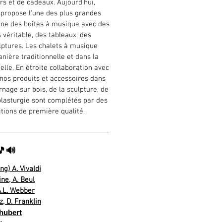
irs et de cadeaux. Aujourd'hui,
propose l'une des plus grandes
ine des boîtes à musique avec des
 véritable, des tableaux, des
lptures. Les chalets à musique
nière traditionnelle et dans la
elle. En étroite collaboration avec
 nos produits et accessoires dans
nage sur bois, de la sculpture, de
 plasturgie sont complétés par des
itions de première qualité.
🎵🔊
ng) A. Vivaldi
ne, A. Beul
 A.L. Webber
, D. Franklin
chubert