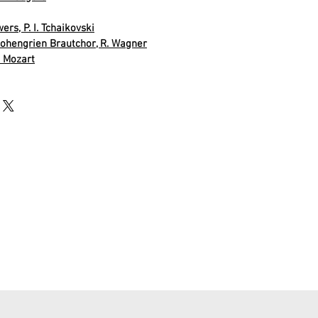
ers, P. I. Tchaikovski
ohengrien Brautchor, R. Wagner
. Mozart