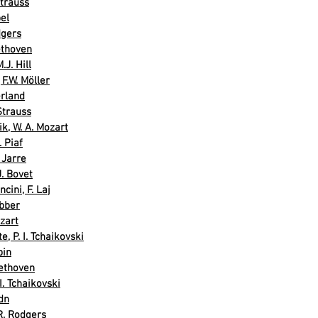
Strauss
el
dgers
eethoven
.J. Hill
F.W. Möller
erland
Strauss
k, W. A. Mozart
. Piaf
 Jarre
J. Bovet
cini, F. Laj
bber
zart
, P. I. Tchaikovski
pin
ethoven
. Tchaikovski
dn
R. Rodgers