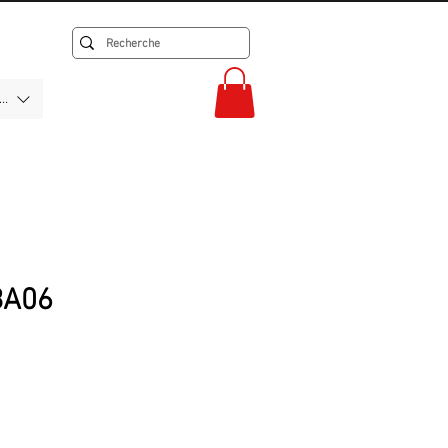
F)
BA06
rix