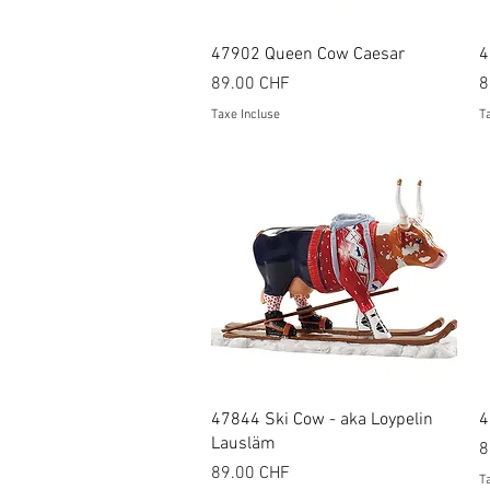
Aperçu rapide
47902 Queen Cow Caesar
4
Prix
P
89.00 CHF
8
Taxe Incluse
Ta
Aperçu rapide
47844 Ski Cow - aka Loypelin
4
Lausläm
P
8
Prix
89.00 CHF
Ta