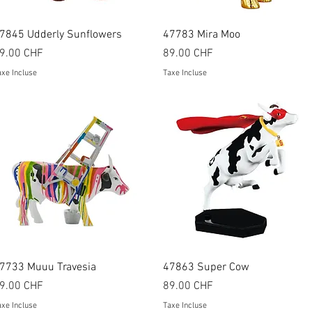
Aperçu rapide
Aperçu rapide
7845 Udderly Sunflowers
47783 Mira Moo
rix
Prix
9.00 CHF
89.00 CHF
xe Incluse
Taxe Incluse
Aperçu rapide
Aperçu rapide
7733 Muuu Travesia
47863 Super Cow
rix
Prix
9.00 CHF
89.00 CHF
xe Incluse
Taxe Incluse