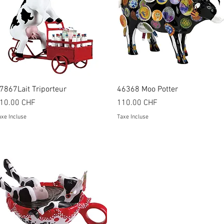
Aperçu rapide
Aperçu rapide
7867Lait Triporteur
46368 Moo Potter
rix
Prix
10.00 CHF
110.00 CHF
xe Incluse
Taxe Incluse