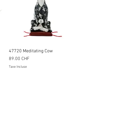
Aperçu rapide
47720 Meditating Cow
Prix
89.00 CHF
Taxe Incluse