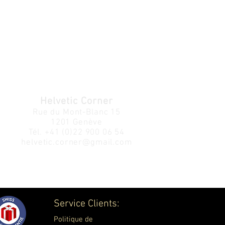
Helvetic Corner
Rue du Mont-Blanc 15
1201 Genève
Tél.
+41 (0)22 900 06 54
helvetic.corner@gmail.com
Service Clients:
Politique de