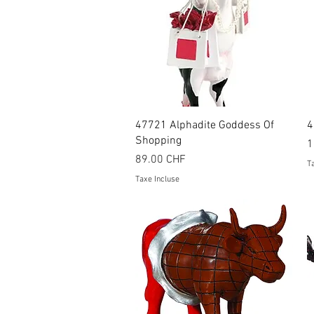
Aperçu rapide
47721 Alphadite Goddess Of
4
Shopping
P
1
Prix
89.00 CHF
Ta
Taxe Incluse