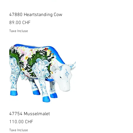
Aperçu rapide
47880 Heartstanding Cow
Prix
89.00 CHF
Taxe Incluse
Aperçu rapide
47754 Musselmalet
Prix
110.00 CHF
Taxe Incluse