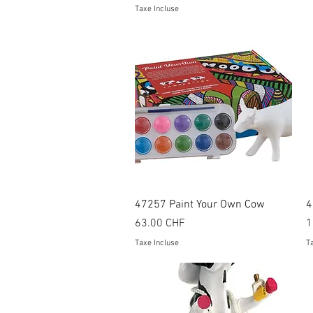
Taxe Incluse
Aperçu rapide
47257 Paint Your Own Cow
4
Prix
P
63.00 CHF
1
Taxe Incluse
Ta