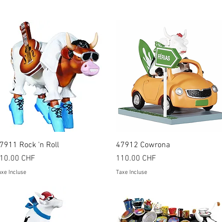
Aperçu rapide
Aperçu rapide
7911 Rock 'n Roll
47912 Cowrona
rix
Prix
10.00 CHF
110.00 CHF
xe Incluse
Taxe Incluse