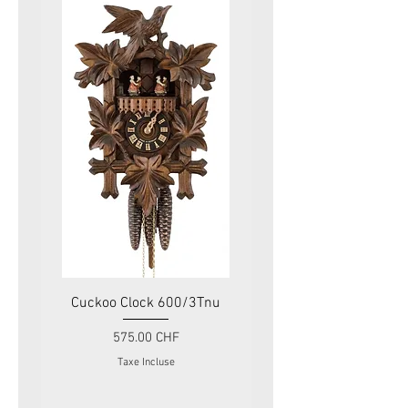
Cuckoo Clock 600/3Tnu
Cuckoo Clock 479
Prix
575.00 CHF
Taxe Incluse