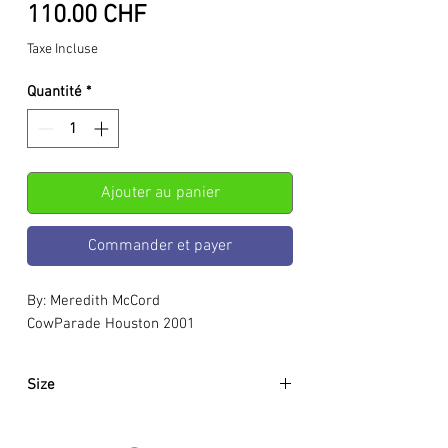
Prix
110.00 CHF
Taxe Incluse
Quantité
*
Ajouter au panier
Commander et payer
By: Meredith McCord
CowParade Houston 2001
Size
Approximately:
Hight:
120mm