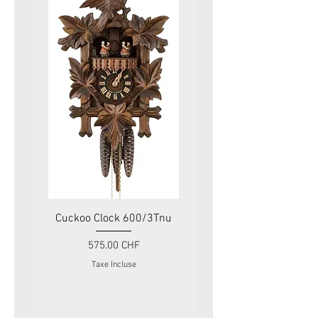
Cuckoo Clock 600/3Tnu
Cuckoo Clock 479
Prix
575.00 CHF
Taxe Incluse