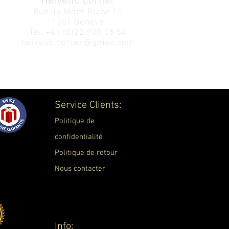
Helvetic Corner
Rue du Mont-Blanc 15
1201 Genève
Tél.
+41 (0)22 900 06 54
helvetic.corner@gmail.com
Service Clients:
Politique de
confidentialité
Politique de retour
Nous contacter
Info: