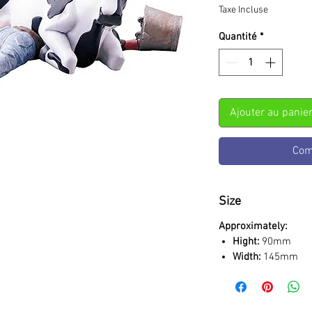
Taxe Incluse
Quantité
*
Ajouter au panie
Com
Size
Approximately:
Hight:
90mm
Width:
145mm