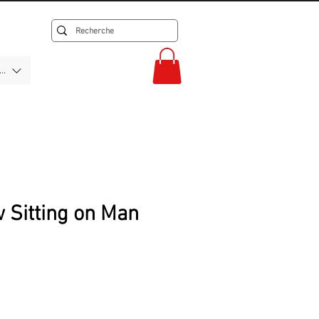
F)
 Sitting on Man
ix