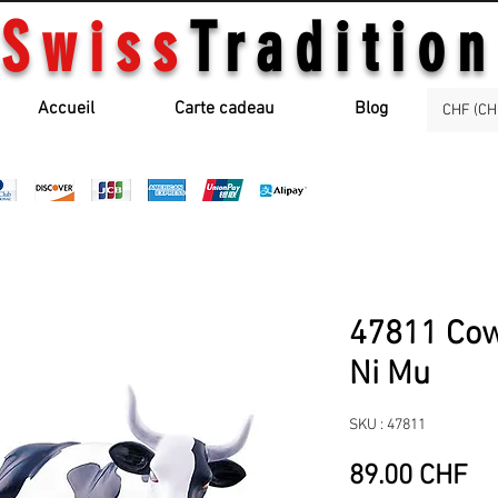
Swiss
Tradition
Accueil
Carte cadeau
Blog
CHF (CH
47811 Cow
Ni Mu
SKU : 47811
Pr
89.00 CHF