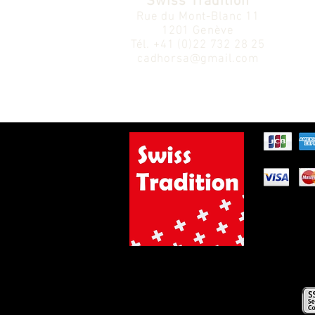
Swiss Tradition
Rue du Mont-Blanc 11
1201 Genève
Tél.
+41 (0)22 732 28 25
cadhorsa@gmail.com