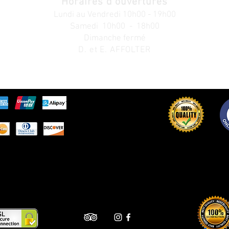
Horaires d'ouvertures
Lundi au V
endredi
10h00 - 19h00
Samedi 10h00 - 18h00
Dimanche fermé
D. et E. AFFOLTER