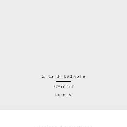
Cuckoo Clock 600/3Tnu
Aperçu rapide
Prix
575.00 CHF
Taxe Incluse