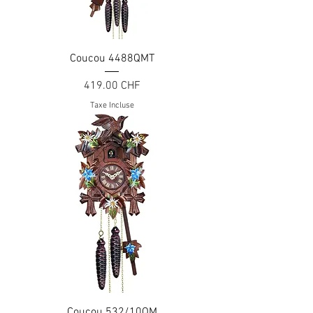
Coucou 4488QMT
Prix
419.00 CHF
Taxe Incluse
Coucou 532/10QM