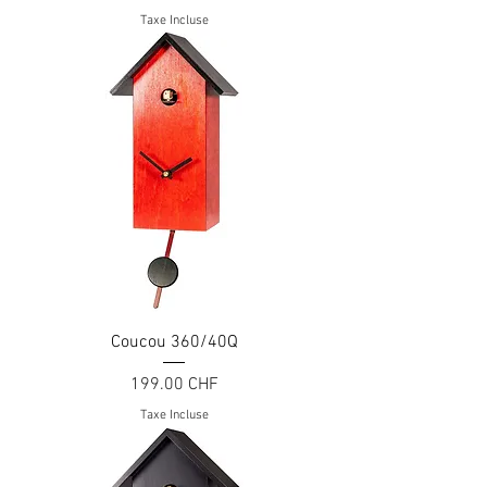
Taxe Incluse
Coucou 360/40Q
Prix
199.00 CHF
Taxe Incluse