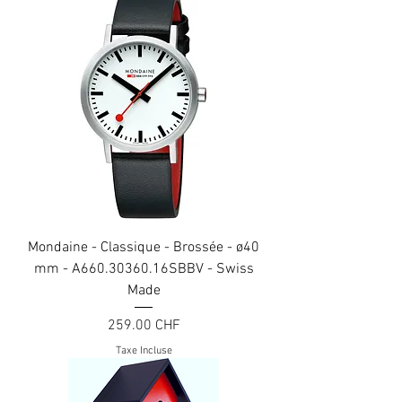
Mondaine - Classique - Brossée - ø40
mm - A660.30360.16SBBV - Swiss
Made
Prix
259.00 CHF
Taxe Incluse