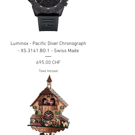
Luminox - Pacific Diver Chronograph
- XS.3141.BO.1 - Swiss Made
Prix
695.00 CHF
Taxe Incluse