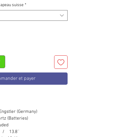
rapeau suisse
*
r
mander et payer
gstler (Germany)
tz (Batteries)
luded
/ 13.8¨