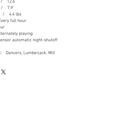
/ 12.6¨
/ 7.9¨
/ 4.4 lbs
ery full hour
hour
lternately playing
ensor automatic night-shutoff
 :
Dancers, Lumberjack, Mill