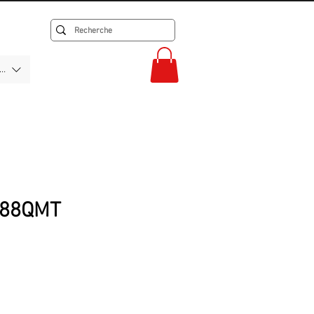
F)
488QMT
rix