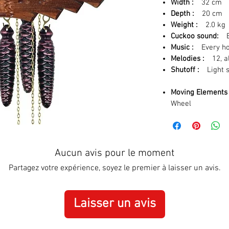
Width :
32 cm 
Depth :
20 cm 
Weight :
2.0 kg 
Cuckoo sound:
Ev
Music :
Every 
Melodies :
12, a
Shutoff :
Light s
Moving Elements
Wheel
Aucun avis pour le moment
Partagez votre expérience, soyez le premier à laisser un avis.
Laisser un avis