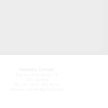
Helvetic Corner
Rue du Mont-Blanc 15
1201 Genève
Tél.
+41 (0)22 900 06 54
helvetic.corner@gmail.com