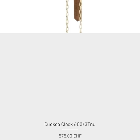
Cuckoo Clock 600/3Tnu
Aperçu rapide
Prix
575.00 CHF