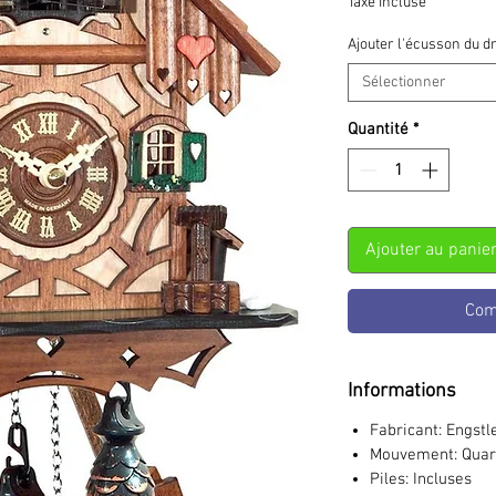
Taxe Incluse
Ajouter l'écusson du d
Sélectionner
Quantité
*
Ajouter au panie
Com
Informations
Fabricant:
Engstl
Mouvement:
Quar
Piles:
Incluses