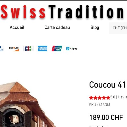
Swiss
Tradition
Accueil
Carte cadeau
Blog
CHF (CH
Coucou 4
La note est de 5.0 
5.0 | 1 avi
SKU : 413QM
P
189.00 CHF