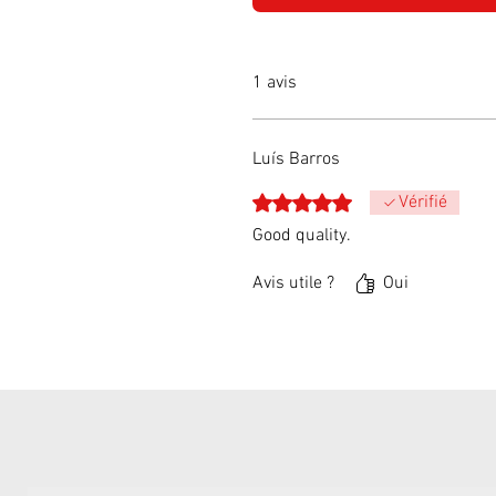
1 avis
Luís Barros
Noté 5 sur 5.
Vérifié
Good quality.
Avis utile ?
Oui