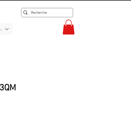
F)
13QM
sur cinq étoiles sur la base de 1 avis
s
rix