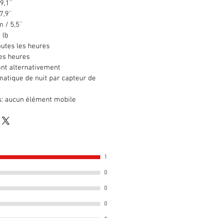
9,1¨
7,9¨
 / 5,5¨
 lb
utes les heures
es heures
ant alternativement
atique de nuit par capteur de
:
aucun élément mobile
1
0
0
0