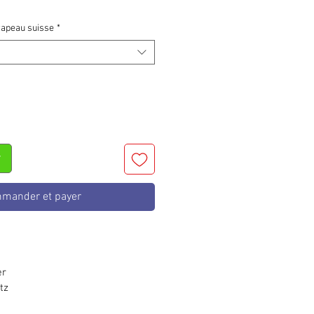
rapeau suisse
*
r
mander et payer
er
tz