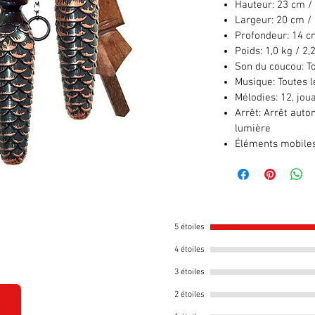
Hauteur:
23 cm / 
Largeur:
20 cm / 
Profondeur:
14 cm
Poids:
1,0 kg / 2,2
Son du coucou:
To
Musique:
Toutes l
Mélodies:
12, jou
Arrêt:
Arrêt autom
lumière
Éléments mobiles
5 étoiles
4 étoiles
3 étoiles
2 étoiles