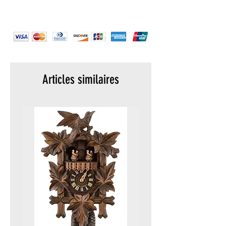
Strap color :
Gold Plated
Strap material :
Stainless Steel
Warranty :
5 years
Display :
Analog
Water resistance :
5 ATM (50 meters)
Packaging :
Original packaging
Articles similaires