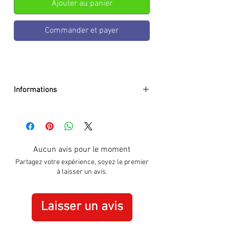
Ajouter au panier
Commander et payer
Informations
Case color :
Gold Plated
Case material :
Stainless Steel
Dial color :
White
Dial glass :
K1 mineral w. sapphire
Aucun avis pour le moment
coating
Partagez votre expérience, soyez le premier
Bezel material :
-
à laisser un avis.
Diameter :
41mm
Limited edition :
no
Movement type :
Quartz
Laisser un avis
Gender :
Male
Specifications :
Date, Stopwatch