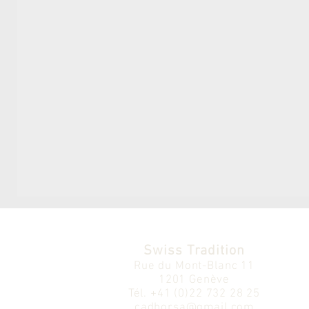
Swiss Tradition
Rue du Mont-Blanc 11
1201 Genève
Tél.
+41 (0)22 732 28 25
cadhorsa@gmail.com