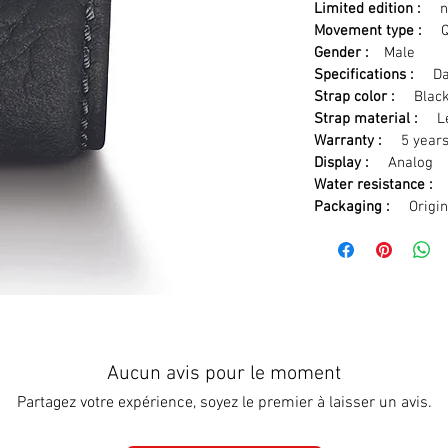
Limited edition :
n
Movement type :
Qu
Gender :
Male
Specifications :
Dat
Strap color :
Blac
Strap material :
Lea
Warranty :
5 year
Display :
Analog
Water resistance :
5
Packaging :
Origina
Aucun avis pour le moment
Partagez votre expérience, soyez le premier à laisser un avis.