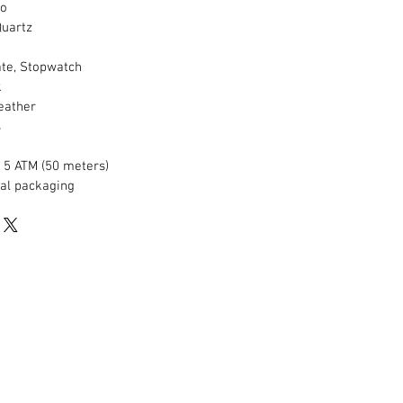
o
artz
e, Stopwatch
k
ther
s
 ATM (50 meters)
l packaging