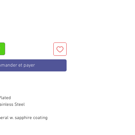
r
mander et payer
lated
nless Steel
al w. sapphire coating