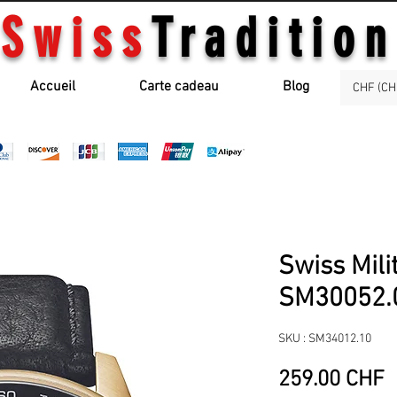
Swiss
Tradition
Accueil
Carte cadeau
Blog
CHF (CH
Swiss Mili
SM30052.
SKU : SM34012.10
P
259.00 CHF