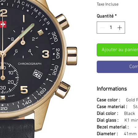
Taxe Incluse
Quantité
*
Ajouter au panie
Com
Informations
Case color :
Gold P
Case material :
Stai
Dial color :
Black
Dial glass :
K1 miner
Bezel material :
-
Diameter :
41mm