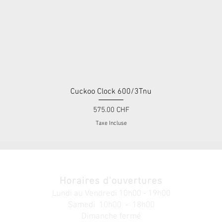
Cuckoo Clock 600/3Tnu
Aperçu rapide
Prix
575.00 CHF
Taxe Incluse
Horaires d'ouvertures
Lundi au V
endredi
10h00 - 19h00
Samedi 10h00 - 18h00
Dimanche fermé