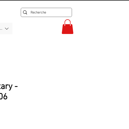
F)
tary -
06
rix