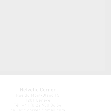
Helvetic Corner
Rue du Mont-Blanc 15
1201 Genève
Tél.
+41 (0)22 900 06 54
helvetic.corner@gmail.com