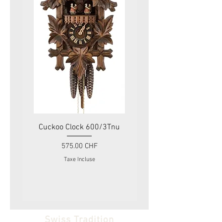
Cuckoo Clock 600/3Tnu
Cuckoo Clock 479
Prix
575.00 CHF
Taxe Incluse
Swiss Tradition