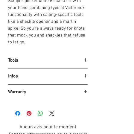
Skipper pocket knife is like a crew in
your hand, combining typical Victorinox
functionality with sailing-specific tools
like a shackle opener and a marlin
spike. So you're always ready for knots
that mock you and shackles that refuse
to let go.
Tools
large blade with wavy edge
Infos
bottle opener
screwdriver 5 mm, lockable
HEIGHT :
23 mm
wire stripper
Warranty
NET WEIGHT :
183 g
shackle opener
Garantie à vie
marlin spike
SCALE MATERIAL :
polyamide
La garantie de Victorinox AG couvre tout
can opener
SIZE :
111 mm
défaut de matériel et de fabrication
screwdriver 3 mm
LOCKABLE BLADE :
Yes
sans limite dans le temps (sauf pour les
reamer, punch
Aucun avis pour le moment
ONE HAND BLADE :
No
pièces électroniques 2 ans). Les
corkscrew