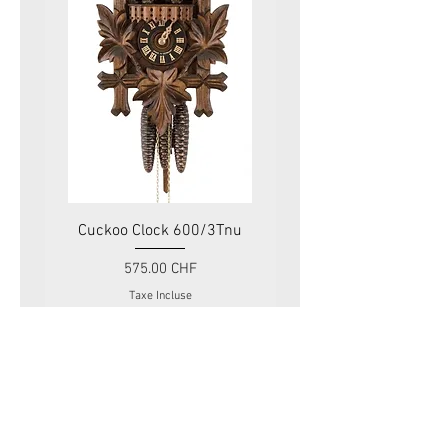
Cuckoo Clock 600/3Tnu
Cuckoo Clock 479
Prix
575.00 CHF
Taxe Incluse
Swiss Tradition
Rue du Mont-Blanc 11