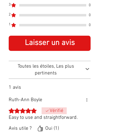
3
0
2
0
1
0
Laisser un avis
Toutes les étoiles, Les plus
pertinents
1 avis
Ruth-Ann Boyle
Noté 5 sur 5.
Vérifié
Easy to use and straightforward.
Avis utile ?
Oui (1)