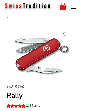
Swiss
Tradition
SKU : 0.6163
Rally
La note est de 5.0 sur cinq étoiles selon 1 avis
5.0 | 1 avis