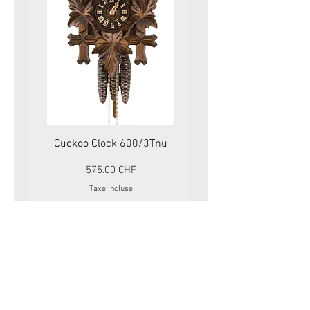
Cuckoo Clock 600/3Tnu
Cuckoo Clock 479
Prix
575.00 CHF
Taxe Incluse
Swiss Tradition
Rue du Mont-Blanc 11
1201 Genève