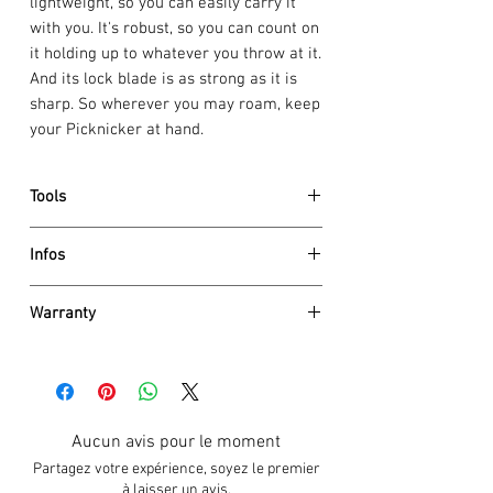
lightweight, so you can easily carry it
with you. It's robust, so you can count on
it holding up to whatever you throw at it.
And its lock blade is as strong as it is
sharp. So wherever you may roam, keep
your Picknicker at hand.
Tools
large blade
Infos
bottle opener
screwdriver 7 mm, lockable
Dimensions
wire stripper
Warranty
Height
16 mm
can opener
Length
111 mm
Garantie à vie
screwdriver 3 mm
Weight
105 g
La garantie de Victorinox AG couvre tout
reamer, punch
Details
défaut de matériel et de fabrication
corkscrew
Scale material
Polyamide
sans limite dans le temps (sauf pour les
tweezers
Aucun avis pour le moment
Blade lockable
Yes
pièces électroniques 2 ans). Les
toothpick
One hand blade
No
Partagez votre expérience, soyez le premier
dommages résultant d’une usure
key ring
à laisser un avis.