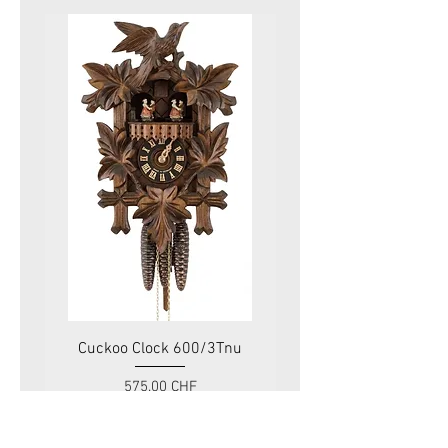
Cuckoo Clock 600/3Tnu
Cuckoo Clock 479
Prix
575.00 CHF
Taxe Incluse