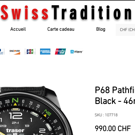
Swiss
Tradition
Accueil
Carte cadeau
Blog
CHF (CH
P68 Pathf
Black - 4
SKU : 107718
P
990.00 CHF