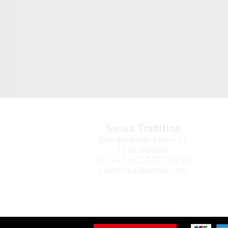
Swiss Tradition
Rue du Mont-Blanc 11
1201 Genève
Tél.
+41 (0)22 732 28 25
cadhorsa@gmail.com