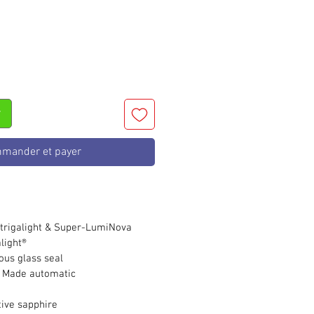
r
mander et payer
trigalight & Super-LumiNova
light®
us glass seal
 Made automatic
tive sapphire