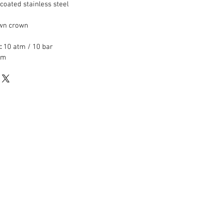
oated stainless steel
wn crown
:
10 atm / 10 bar
mm