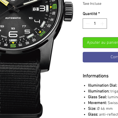
Taxe Incluse
Quantité
*
Ajouter au panie
Com
Informations
Illumination Dial:
Illumination:
triga
Glass Seal:
lumino
Movement:
Swiss
Size:
Ø 46 mm
Glass:
anti-reflec