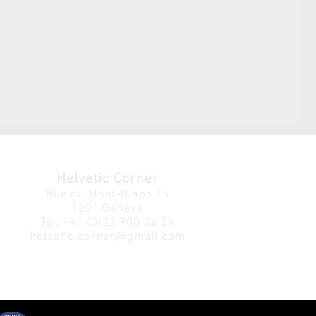
Helvetic Corner
Rue du Mont-Blanc 15
1201 Genève
Tél.
+41 (0)22 900 06 54
helvetic.corner@gmail.com