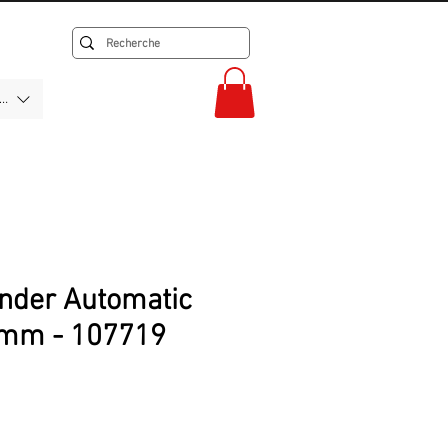
F)
inder Automatic
6mm - 107719
rix