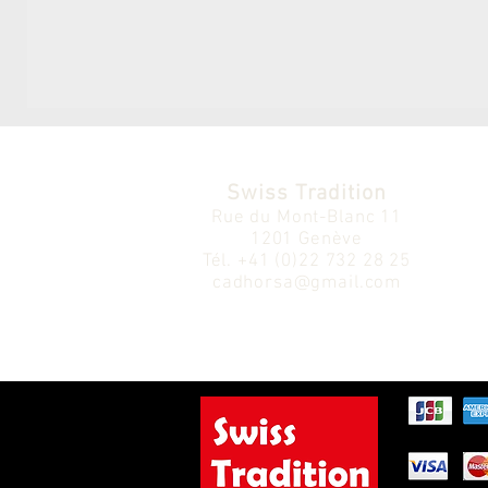
Swiss Tradition
Rue du Mont-Blanc 11
1201 Genève
Tél.
+41 (0)22 732 28 25
cadhorsa@gmail.com