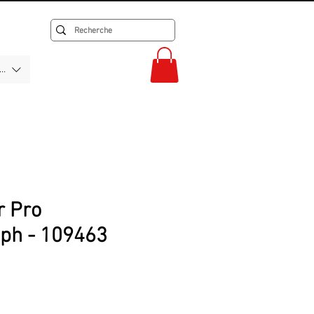
F)
r Pro
ph - 109463
rix