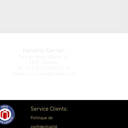
Helvetic Corner
Rue du Mont-Blanc 15
1201 Genève
Tél.
+41 (0)22 900 06 54
helvetic.corner@gmail.com
Service Clients:
Politique de
confidentialité