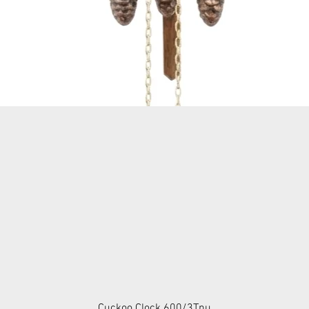
Cuckoo Clock 600/3Tnu
Aperçu rapide