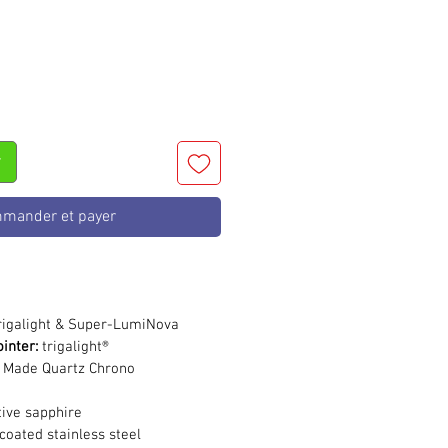
r
mander et payer
rigalight & Super-LumiNova
inter:
trigalight®
 Made Quartz Chrono
tive sapphire
coated stainless steel