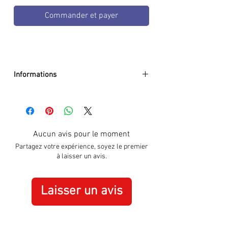
Commander et payer
Informations
Light
elements:
trigalight & Super-
LumiNova
Light
elements pointer:
trigalight®
Movement:
Swiss Made Quartz
Aucun avis pour le moment
Chrono
Partagez votre expérience, soyez le premier
Size:
Ø 46 mm
à laisser un avis.
Glass:
anti-reflective sapphire
Watch case:
PVD-coated stainless
steel
Laisser un avis
Face:
Khaki
Crown:
screw-down crown
Strap:
NATO