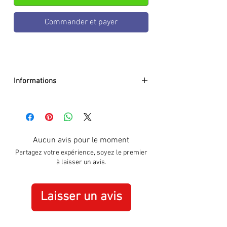
Commander et payer
Informations
Illumination Dial:
trigalight & Super-
LumiNova
Movement:
Swiss Made quartz
Size:
Ø 42 mm
Aucun avis pour le moment
Glass:
anti-reflective sapphire
Partagez votre expérience, soyez le premier
Watch Case:
stainless steel
à laisser un avis.
Dial:
black
Strap:
NATO
Water Resistance:
10 atm / 10 bar
Laisser un avis