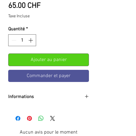
Prix
65.00 CHF
Taxe Incluse
Quantité
*
Ajouter au panier
Commander et payer
Informations
Height:
70mm
Width:
60mm
Depth:
70mm
Mouvement:
Quartz (battery)
Aucun avis pour le moment
Material:
Metal