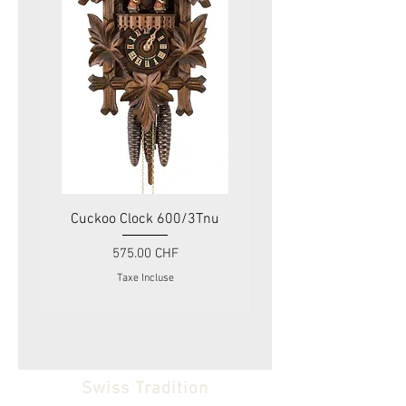
Cuckoo Clock 600/3Tnu
Cuckoo Clock 479
Prix
575.00 CHF
Taxe Incluse
Swiss Tradition