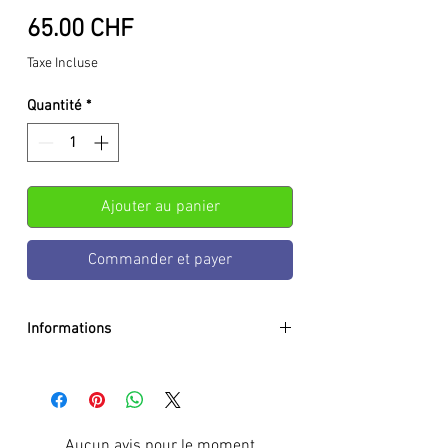
Prix
65.00 CHF
Taxe Incluse
Quantité
*
Ajouter au panier
Commander et payer
Informations
Hauteur:
70 mm
Largeur:
100 mm
Profondeur:
40 mm
Mouvement:
Quartz (pile)
Aucun avis pour le moment