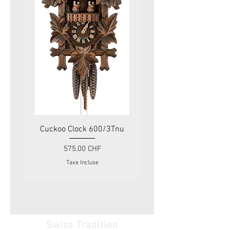
Cuckoo Clock 600/3Tnu
Cuckoo Clock 479
Prix
575.00 CHF
Taxe Incluse
Swiss Tradition