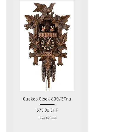
Cuckoo Clock 600/3Tnu
Cuckoo Clock 479
Prix
575.00 CHF
Taxe Incluse