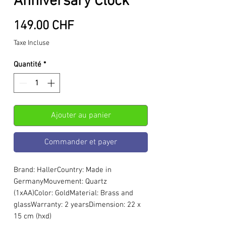
Anniversary Clock
Prix
149.00 CHF
Taxe Incluse
Quantité
*
Ajouter au panier
Commander et payer
Brand: HallerCountry: Made in 
GermanyMouvement: Quartz 
(1xAA)Color: GoldMaterial: Brass and 
glassWarranty: 2 yearsDimension: 22 x 
15 cm (hxd)