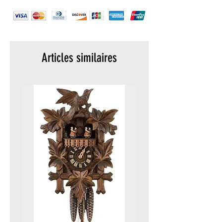
Crown: Double security gasket, crown
protected
Strap / bracelet: Webbing NATO style
Lug width: 22 mm
Case height: 12 mm
Articles similaires
Weight: 45 g