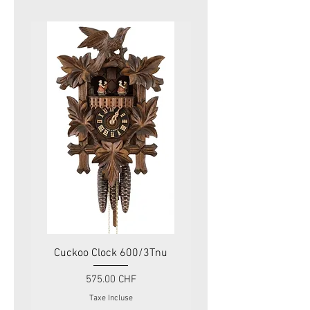
Cuckoo Clock 600/3Tnu
Cuckoo Clock 479
Prix
575.00 CHF
Taxe Incluse