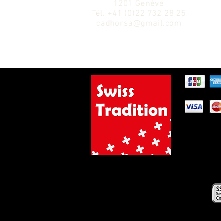
1201 Genève
Tél.
+41 (0)22 732 28 25
cadhorsa@gmail.com