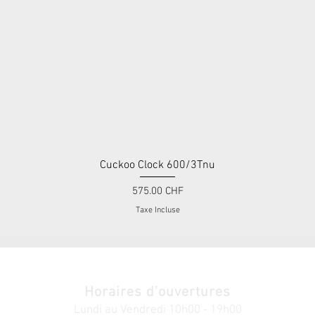
Cuckoo Clock 600/3Tnu
Aperçu rapide
Prix
575.00 CHF
Taxe Incluse
Horaires d'ouvertures
Lundi au V
endredi
10h00 - 19h00