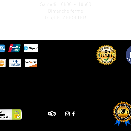
Samedi 10h00 - 18h00
Dimanche fermé
D. et E. AFFOLTER