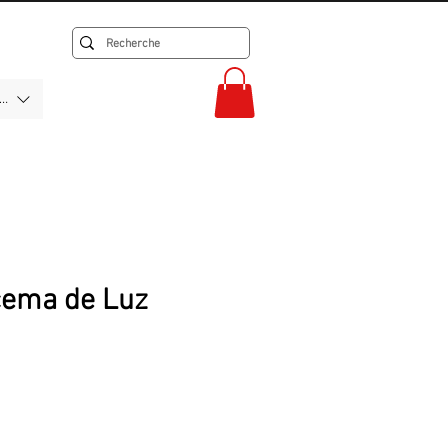
F)
cema de Luz
rix