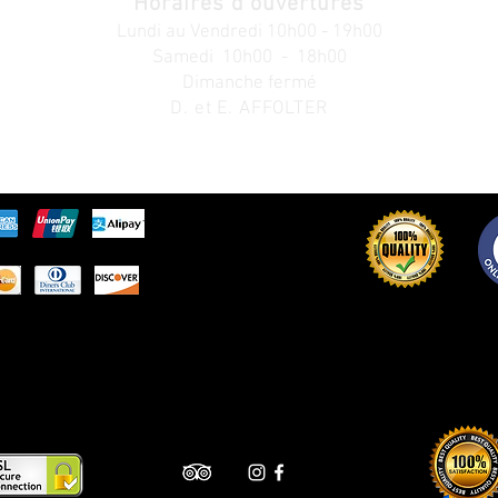
Horaires d'ouvertures
Lundi au V
endredi
10h00 - 19h00
Samedi 10h00 - 18h00
Dimanche fermé
D. et E. AFFOLTER