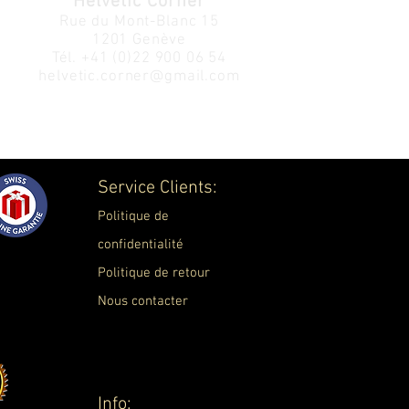
Helvetic Corner
Rue du Mont-Blanc 15
1201 Genève
Tél.
+41 (0)22 900 06 54
helvetic.corner@gmail.com
Service Clients:
Politique de
confidentialité
Politique de retour
Nous contacter
Info: