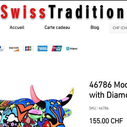
Swiss
Tradition
Accueil
Carte cadeau
Blog
CHF (CH
46786 Moo
with Diam
SKU : 46786
P
155.00 CHF