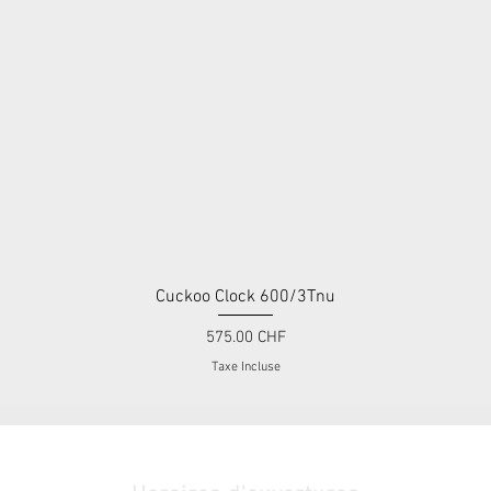
Cuckoo Clock 600/3Tnu
Aperçu rapide
Prix
575.00 CHF
Taxe Incluse