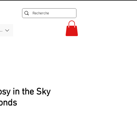
F)
sy in the Sky
onds
rix