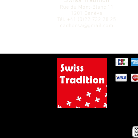
Swiss Tradition
Rue du Mont-Blanc 11
1201 Genève
Tél.
+41 (0)22 732 28 25
cadhorsa@gmail.com