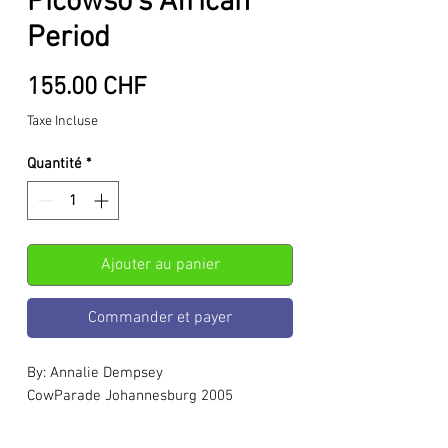
Picowso's African
Period
Prix
155.00 CHF
Taxe Incluse
Quantité
*
Ajouter au panier
Commander et payer
By: Annalie Dempsey
CowParade Johannesburg 2005