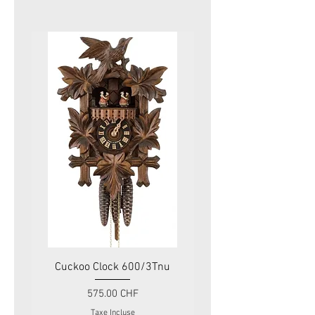
Cuckoo Clock 600/3Tnu
Cuckoo Clock 479
Prix
575.00 CHF
Taxe Incluse