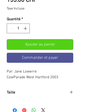
Prix
155.00 CHF
Taxe Incluse
Quantité
*
Ajouter au panier
Commander et payer
Par: Jane Lowerre
CowParade West Hartford 2003
Taille
Environ:
Hauteur :
195 mm