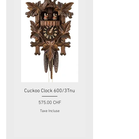
Cuckoo Clock 600/3Tnu
Cuckoo Clock 479
Prix
575.00 CHF
Taxe Incluse