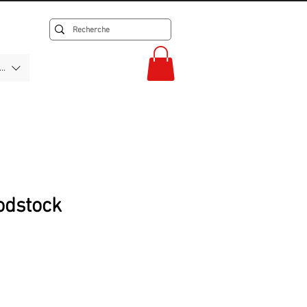
F)
odstock
rix