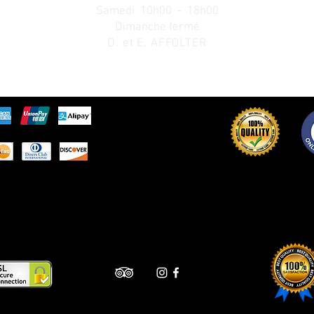
Samedi 10h00 - 18h00
Dimanche fermé
D. et E. AFFOLTER