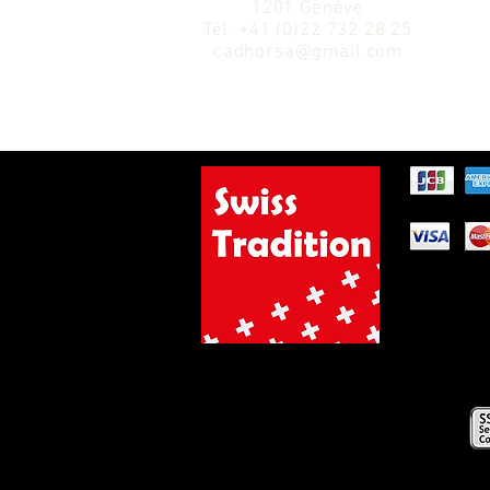
1201 Genève
Tél.
+41 (0)22 732 28 25
cadhorsa@gmail.com