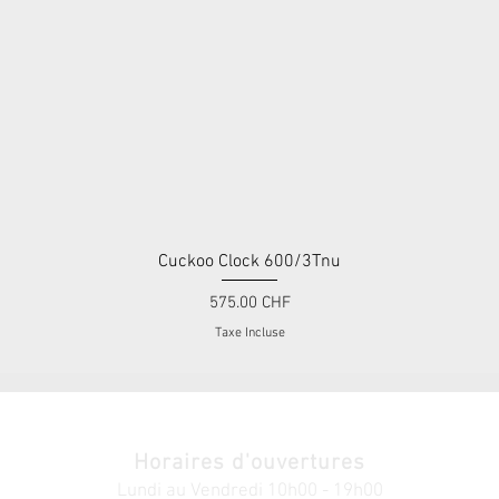
Cuckoo Clock 600/3Tnu
Aperçu rapide
Prix
575.00 CHF
Taxe Incluse
Horaires d'ouvertures
Lundi au V
endredi
10h00 - 19h00