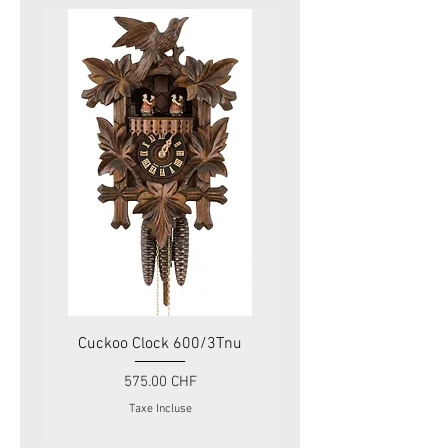
Cuckoo Clock 600/3Tnu
Cuckoo Clock 479
Prix
575.00 CHF
Taxe Incluse