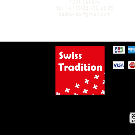
1201 Genève
Tél.
+41 (0)22 732 28 25
cadhorsa@gmail.com