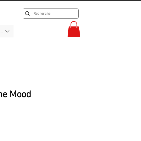
F)
the Mood
rix