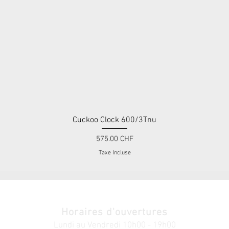
Cuckoo Clock 600/3Tnu
Aperçu rapide
Prix
575.00 CHF
Taxe Incluse
Horaires d'ouvertures
Lundi au V
endredi
10h00 - 19h00