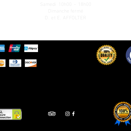
Samedi 10h00 - 18h00
Dimanche fermé
D. et E. AFFOLTER