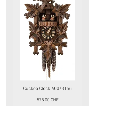
Cuckoo Clock 600/3Tnu
Cuckoo Clock 479
Prix
575.00 CHF
Taxe Incluse