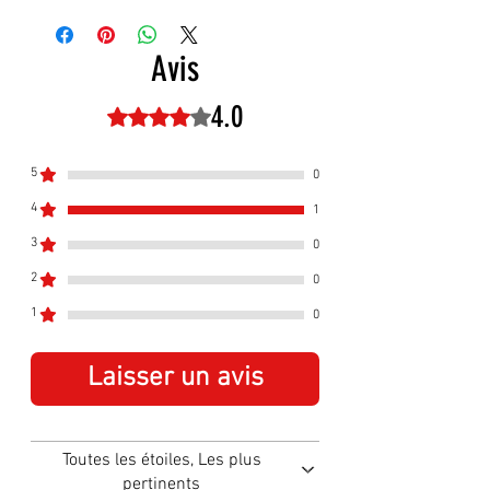
Hauteur :
195 mm
Largeur :
305 mm
Avis
4.0
Noté 4 sur 5.
5
0
4
1
3
0
2
0
1
0
Laisser un avis
Toutes les étoiles, Les plus
pertinents