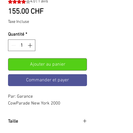
La note est de 4.0 sur cinq étoiles selon 1 avis
4.0 | 1 avis
Prix
155.00 CHF
Taxe Incluse
Quantité
*
Ajouter au panier
Commander et payer
Par: Garance
CowParade New York 2000
Taille
Environ: