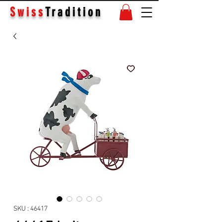
Swiss
Tradition
SKU : 46417