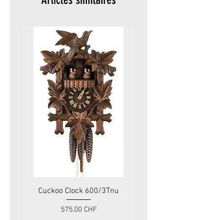
Cuckoo Clock 600/3Tnu
Cuckoo Clock 479
Prix
575.00 CHF