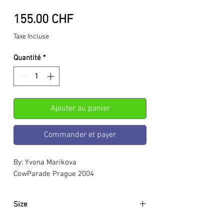
Prix
155.00 CHF
Taxe Incluse
Quantité
*
Ajouter au panier
Commander et payer
By: Yvona Marikova
CowParade Prague 2004
Size
Approximately: