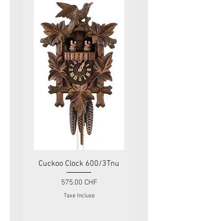
Cuckoo Clock 600/3Tnu
Cuckoo Clock 479
Prix
575.00 CHF
Taxe Incluse