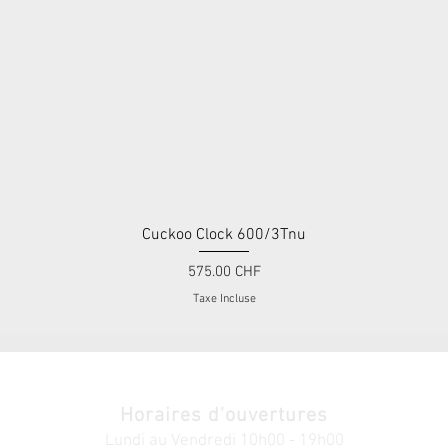
Cuckoo Clock 600/3Tnu
Aperçu rapide
Prix
575.00 CHF
Taxe Incluse
Horaires d'ouvertures
Lundi au V
endredi
10h00 - 19h00