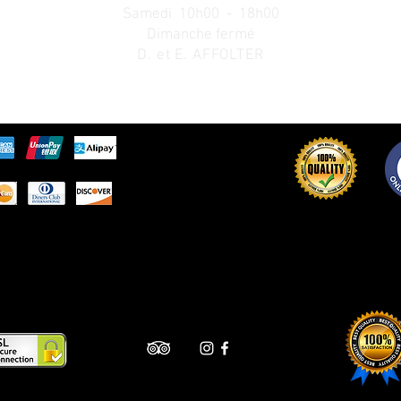
Samedi 10h00 - 18h00
Dimanche fermé
D. et E. AFFOLTER