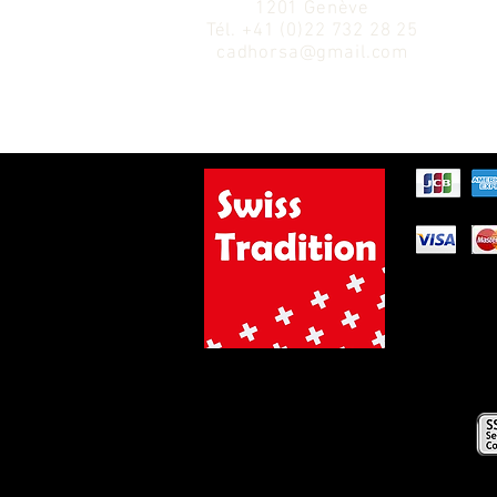
1201 Genève
Tél.
+41 (0)22 732 28 25
cadhorsa@gmail.com