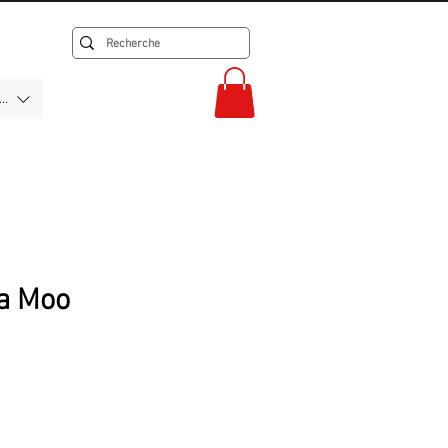
F)
a Moo
rix