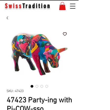
Swiss
Tradition
SKU : 47423
47423 Party-ing with
Pi-COW-sso