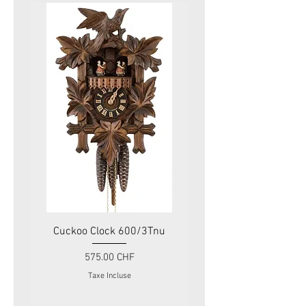
Cuckoo Clock 600/3Tnu
Cuckoo Clock 479
Prix
575.00 CHF
Taxe Incluse