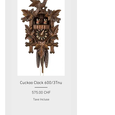
Cuckoo Clock 600/3Tnu
Cuckoo Clock 479
Prix
575.00 CHF
Taxe Incluse