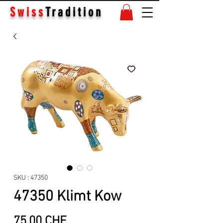
Swiss
Tradition
SKU : 47350
47350 Klimt Kow
Prix
75.00 CHF