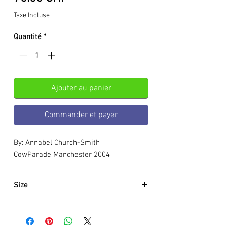
Taxe Incluse
Quantité
*
Ajouter au panier
Commander et payer
By: Annabel Church-Smith
CowParade Manchester 2004
Size
Approximately:
Hight:
100mm
Width:
155mm