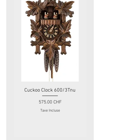
Cuckoo Clock 600/3Tnu
Cuckoo Clock 479
Prix
575.00 CHF
Taxe Incluse