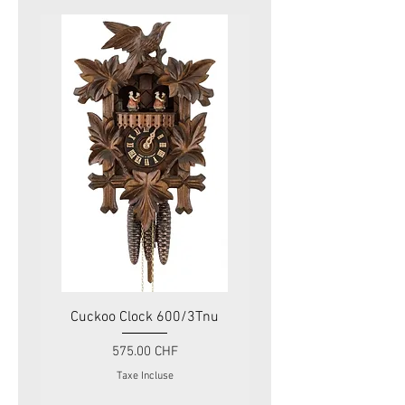
Cuckoo Clock 600/3Tnu
Cuckoo Clock 479
Prix
575.00 CHF
Taxe Incluse